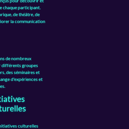
çus pour découvrir et
de chaque participant.
rique, de théâtre, de
liorer la communication
dans de nombreux
r différents groupes
rs, des séminaires et
hange d'expériences et
es.
tiatives
turelles
itiatives culturelles