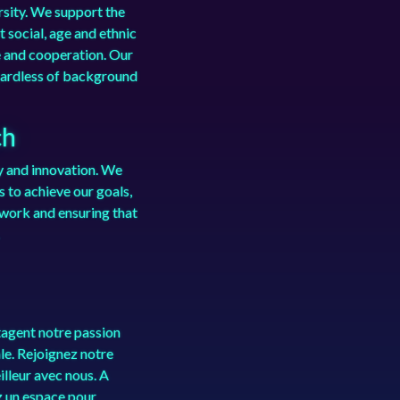
rsity. We support the
t social, age and ethnic
e and cooperation. Our
gardless of background
ch
y and innovation. We
 to achieve our goals,
work and ensuring that
tagent notre passion
iale. Rejoignez notre
leur avec nous. A
z un espace pour