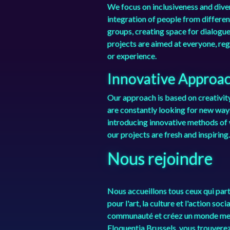
We focus on inclusiveness and dive
integration of people from differen
groups, creating space for dialogu
projects are aimed at everyone, re
or experience.
Innovative Approa
Our approach is based on creativit
are constantly looking for new ways
introducing innovative methods of 
our projects are fresh and inspiring.
Nous rejoindre
Nous accueillons tous ceux qui par
pour l'art, la culture et l'action soc
communauté et créez un monde meil
Eloquentia Brussels, vous trouvere