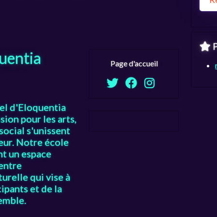
P
uentia
Page d'accueil
iel d'Eloquentia
ssion pour les arts,
social s'unissent
eur. Notre école
nt un espace
centre
urelle qui vise à
cipants et de la
emble.