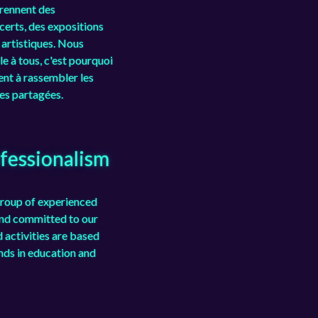
ennent des
certs, des expositions
artistiques. Nous
le à tous, c'est pourquoi
ent à rassembler les
ues partagées.
fessionalism
group of experienced
and committed to our
 activities are based
ends in education and