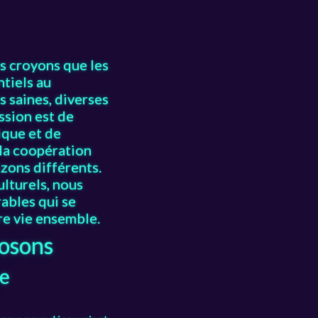
s croyons que les
ntiels au
 saines, diverses
ssion est de
ique et de
 la coopération
zons différents.
ulturels, nous
rables qui se
re vie ensemble.
posons
ue